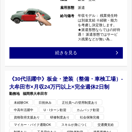
う！
全
雇用形態
派遣
車
の
年収モデル： 残業発生時
給与備考
週
は別途支給 ※経験・能力
検
を考慮し決定致します。
休
★派遣形態ならではの好待
遇！ 派遣形態ではサービ
工
ス残業などが無い為...
2
場）-
《経
続きを見る
日・
ブ
験
高
ラ
者
待
《30代活躍中》板金・塗装（整備・車検工場）-
ン
大牟田市×月収24万円以上×完全週休2日制
求》
遇
福岡県
大牟田市
ク
板
求
未経験OK
日祝休み
正社員への登用制度あり
OK！
中高年活躍中
U・Iターン歓迎
カムバック歓迎
金・
人！
鈑
資格取得支援あり
研修制度あり
社会保険完備
塗
の
マイカー・バイク通勤OK
スキルが身につく
交通費支給
金