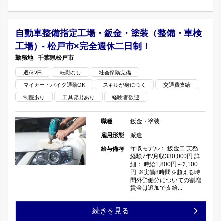
塗
験
お
装
者
自動車整備指定工場・鈑金・塗装（整備・車検
仕
工場）- 松戸市×完全週休二日制！
（整
募
事
千葉県
松戸市
備・
集！！
週休2日
転勤なし
社会保険完備
し
車
マイカー・バイク通勤OK
スキルが身につく
交通費支給
鈑
ま
制服あり
工具貸出あり
経験者歓迎
検
金・
せ
職種
鈑金・塗装
工
塗
ん
雇用形態
派遣
場）-
装
年収モデル： 鈑金工 実務
給与備考
か？
経験7年/月収330,000円 詳
古
細： 時給1,800円～2,100
(整
円 ※実働8時間を超える時
の
間外労働分についての割増
賀
備
賃金は追加で支給...
市
工
自
続きを見る