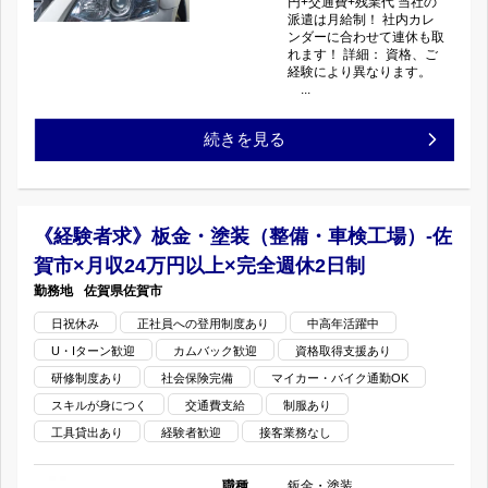
円+交通費+残業代 当社の
ト
の
派遣は月給制！ 社内カレ
車
ンダーに合わせて連休も取
カ
れます！ 詳細： 資格、ご
販
経験により異なります。
...
ー
売
【大
続きを見る
専
メ
垣
門！
ー
市】
技
《経験者求》板金・塗装（整備・車検工場）-佐
カ
賀市×月収24万円以上×完全週休2日制
鈑
術
ー)-
佐賀県
佐賀市
金
を
日祝休み
正社員への登用制度あり
中高年活躍中
福
U・Iターン歓迎
カムバック歓迎
資格取得支援あり
塗
活
山
研修制度あり
社会保険完備
マイカー・バイク通勤OK
装
か
スキルが身につく
交通費支給
制服あり
市
工具貸出あり
経験者歓迎
接客業務なし
（整
そ
完
備・
職種
鈑金・塗装