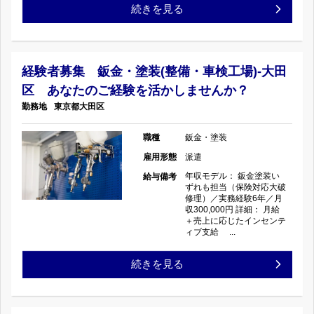
費
鈑
続きを見る
ル
全
金・
磨
額
塗
経験者募集 鈑金・塗装(整備・車検工場)-大田
け
区 あなたのご経験を活かしませんか？
支
装
ま
東京都
大田区
給
(整
す！
職種
鈑金・塗装
×
備・
雇用形態
派遣
高
フ
車
年収モデル： 鈑金塗装い
給与備考
級
ずれも担当（保険対応大破
修理）／実務経験6年／月
ル
検
収300,000円 詳細： 月給
車
＋売上に応じたインセンテ
タ
工
ィブ支給 ...
も
イ
場)-
経
続きを見る
入
ム
ア
験
庫