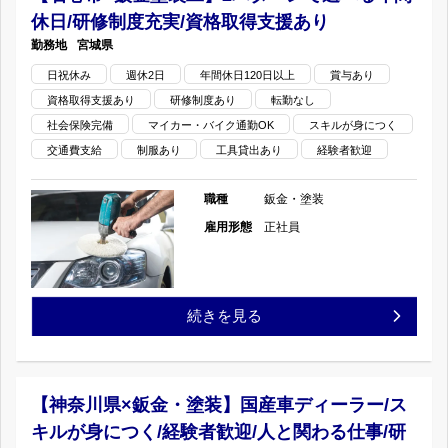
ト
ジ
ー
休日/研修制度充実/資格取得支援あり
宮城県
ペ
ジ
日祝休み
週休2日
年間休日120日以上
賞与あり
ー
資格取得支援あり
研修制度あり
転勤なし
ジ
社会保険完備
マイカー・バイク通勤OK
スキルが身につく
交通費支給
制服あり
工具貸出あり
経験者歓迎
職種
鈑金・塗装
雇用形態
正社員
【石
続きを見る
巻
市
【神奈川県×鈑金・塗装】国産車ディーラー/ス
キルが身につく/経験者歓迎/人と関わる仕事/研
×