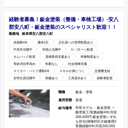
×
場)-
動
月
岐
車
経験者募集！鈑金塗装（整備・車検工場）-安八
収
阜
郡安八町・鈑金塗装のスペシャリスト歓迎！！
整
岐阜県
安八郡安八町
23
市・
備
未経験OK
週休2日
正社員への登用制度あり
万
鈑
中高年活躍中
外国人活躍中
U・Iターン歓迎
指
カムバック歓迎
資格取得支援あり
研修制度あり
円
金
定
有給消化率高め
転勤なし
社会保険完備
以
塗
マイカー・バイク通勤OK
スキルが身につく
交通費支給
工
女性社員活躍中
制服あり
工具貸出あり
経験者歓迎
上
装
場・
職種
鈑金・塗装
×
の
鈑
雇用形態
派遣
完
ス
金・
年収モデル： 鈑金塗装 一
給与備考
般塗装工/実務経験4年/月収
全
キ
266,000円 鈑金塗装いずれ
塗
も担当(保険対応大破修理)/
実務経験6年/月収300,000
週