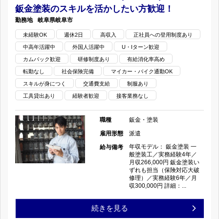
デ
完
鈑金塗装のスキルを活かしたい方歓迎！
め
ィ
岐阜県
岐阜市
全
×
未経験OK
週休2日
高収入
正社員への登用制度あり
ー
週
中高年活躍中
外国人活躍中
U・Iターン歓迎
完
ラ
カムバック歓迎
研修制度あり
有給消化率高め
休
全
転勤なし
社会保険完備
マイカー・バイク通勤OK
ー
2
スキルが身につく
交通費支給
制服あり
週
工具貸出あり
経験者歓迎
接客業務なし
の
日
休
BP
制
職種
鈑金・塗装
2
雇用形態
派遣
セ
の
日
年収モデル： 鈑金塗装 一
給与備考
般塗装工／実務経験4年／
ン
月収266,000円 鈑金塗装い
制》
ずれも担当（保険対応大破
タ
修理）／実務経験6年／月
板
収300,000円 詳細：...
ー
金・
経
続きを見る
で