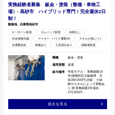
の
ッ
者
実務経験者募集 鈑金・塗装（整備・車検工
す
場）- 高砂市 ハイブリッド専門！完全週休2日
ト
募
る
制！
ホ
集
兵庫県
高砂市
横
ー
U・Iターン歓迎
カムバック歓迎
転勤なし
鈑
浜
社会保険完備
マイカー・バイク通勤OK
スキルが身につく
ム
金・
交通費支給
制服あり
工具貸出あり
経験者歓迎
の
な
塗
中
職種
鈑金・塗装
働
装
雇用形態
派遣
心
年収モデル： 実務経験10
給与備考
き
(整
年/保険対応大破修理 月
地
収380,000円 詳細： ※経
や
備・
験やスキルによって変動あ
で
り 例 実務経験3年場合
270,000円...
す
車
鈑
い
実
続きを見る
検
金
会
務