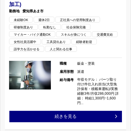
休
加工)
者
日
愛知県
あま市
2
未経験OK
週休2日
正社員への登用制度あり
募
120
日/
研修制度あり
転勤なし
社会保険完備
集
日
マイカー・バイク通勤OK
スキルが身につく
交通費支給
賞
女性社員活躍中
工具貸出あり
経験者歓迎
板
以
与
語学力を活かせる
人と関わる仕事
金・
上/
あ
職種
鈑金・塗装
塗
住
雇用形態
派遣
り
装
年収モデル： パーツ取り
給与備考
宅
の
付け件仕入れ担当(大型免
許保有・積載車運転)/実務
(整
手
経験3年/月収286,000円 詳
細： 時給1,300円~1,600
備・
円...
当
車
あ
【社
続きを見る
検
り
員