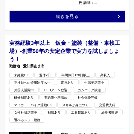
ル
装
円 詳細：...
休
を
（整
経
続きを見る
2
活
備・
験
日
か
車
者
実務経験3年以上 鈑金・塗装（整備・車検工
制
し
場）-創業50年の安定企業で実力を試しましょ
検
募
う！
の
た
工
集！
愛知県
あま市
い
場）-
未経験OK
週休2日
年間休日120日以上
高収入
鈑
正社員への登用制度あり
賞与あり
中高年活躍中
方
松
金
外国人活躍中
U・Iターン歓迎
カムバック歓迎
歓
研修制度あり
有給消化率高め
社会保険完備
戸
塗
マイカー・バイク通勤OK
スキルが身につく
交通費支給
迎！
市
装
女性社員活躍中
制服あり
工具貸出あり
経験者歓迎
の
選べるシフト勤務
×
（整