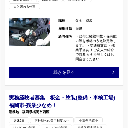
者
装】
人と関わる仕事
与
歓
国
職種
鈑金・塗装
あ
迎/
雇用形態
派遣
産
り/
・給与は経験年数・保有能
給与備考
人
車
力等を考慮のうえ決定致し
交
ます。 ・交通費支給 ・残
と
業手当あり ご友人の紹介
デ
で特典あり ※詳しくはお
通
問合せください
関
ィ
費
【川
続きを見る
わ
ー
支
崎
る
ラ
給/
区
仕
実務経験者募集 板金・塗装(整備・車検工場)
ー/
日
福岡市-残業少なめ！
×
事/
高
福岡県
福岡市西区
祝
整
研
収
週休2日
正社員への登用制度あり
中高年活躍中
休
U・Iターン歓迎
カムバック歓迎
資格取得支援あり