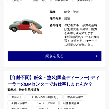
制服あり
工具貸出あり
経験者歓迎
接客業務なし
装
塗
（整
職種
鈑金・塗装
装
雇用形態
派遣
備・
年収モデル： 残業発生時
給与備考
し
は別途支給 ※経験・能力
車
を考慮し決定致します。
た
★派遣形態ならではの好待
遇！ 派遣形態ではサービ
検
ス残業などが無い為...
い
工
《30
続きを見る
方、
場）-
代
急
佐
活
募！！
【年齢不問】鈑金・塗装(国産ディーラー)-ディ
賀
ーラーのBPセンターでお仕事しませんか？
躍
の
神奈川県
横浜市
市
中》
週休2日
正社員への登用制度あり
中高年活躍中
×
外国人活躍中
カムバック歓迎
研修制度あり
板