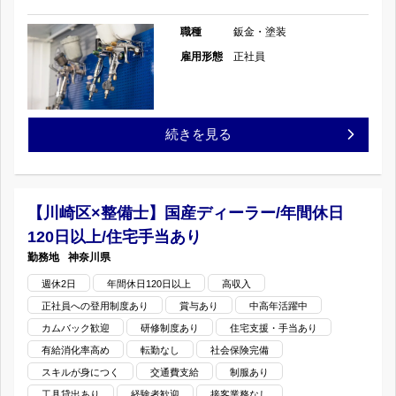
金・
充
ー/
職種
鈑金・塗装
塗
実/
ス
雇用形態
正社員
装】
資
キ
国
格
ル
【神
続きを見る
産
取
が
奈
車
得
身
川
【川崎区×整備士】国産ディーラー/年間休日
デ
支
に
120日以上/住宅手当あり
県
ィ
援
神奈川県
つ
×
週休2日
年間休日120日以上
高収入
ー
あ
く/
正社員への登用制度あり
賞与あり
中高年活躍中
鈑
ラ
り
カムバック歓迎
研修制度あり
住宅支援・手当あり
経
金・
有給消化率高め
転勤なし
社会保険完備
ー/
の
験
スキルが身につく
交通費支給
制服あり
塗
賞
工具貸出あり
経験者歓迎
接客業務なし