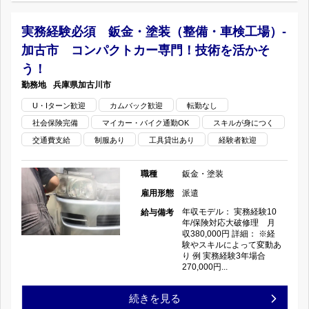
工
塗
社
経
場)-
実務経験必須 鈑金・塗装（整備・車検工場）-
装
加古市 コンパクトカー専門！技術を活かそ
で
験
大
の
う！
腕
者
田
兵庫県
加古川市
お
U・Iターン歓迎
カムバック歓迎
転勤なし
を
募
区
仕
社会保険完備
マイカー・バイク通勤OK
スキルが身につく
磨
集
あ
交通費支給
制服あり
工具貸出あり
経験者歓迎
事！
き
鈑
な
の
職種
鈑金・塗装
ま
金・
た
雇用形態
派遣
年収モデル： 実務経験10
給与備考
し
塗
の
年/保険対応大破修理 月
収380,000円 詳細： ※経
ょ
装
験やスキルによって変動あ
ご
り 例 実務経験3年場合
270,000円...
う
（整
経
実
続きを見る
の
備・
験