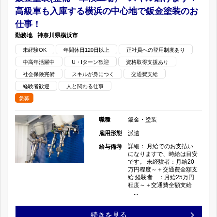
２
高級車も入庫する横浜の中心地で鈑金塗装のお
装
待
仕事！
日、
(国
遇！
神奈川県
横浜市
交
未経験OK
年間休日120日以上
正社員への登用制度あり
産
呉
中高年活躍中
U・Iターン歓迎
資格取得支援あり
通
デ
市
社会保険完備
スキルが身につく
交通費支給
費・
経験者歓迎
人と関わる仕事
ィ
の
急募
残
ー
職種
鈑金・塗装
業
ラ
雇用形態
派遣
代
詳細： 月給でのお支払い
給与備考
ー)-
になりますで、時給は目安
です。 未経験者：月給20
完
府
万円程度～＋交通費全額支
給 経験者 ：月給25万円
全
程度～＋交通費全額支給
中
...
支
市
鈑
続きを見る