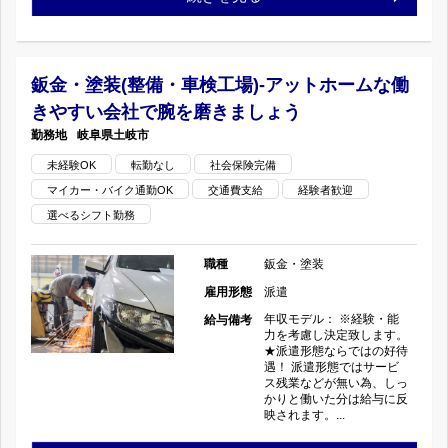
給！
×
金
の
月
塗
鈑金・塗装(整備・車検工場)-アットホームな働
収
きやすい会社で腕を磨きましょう
装
岐阜県
土岐市
24
(整
未経験OK
転勤なし
社会保険完備
万
マイカー・バイク通勤OK
交通費支給
経験者歓迎
備・
選べるシフト勤務
円
車
以
職種
鈑金・塗装
検
雇用形態
派遣
上
工
年収モデル： ※経験・能
給与備考
力を考慮し決定致します。
×
★派遣形態ならではの好待
場）-
遇！ 派遣形態ではサービ
交
ス残業などが無い為、しっ
ス
かりと働いた分は給与に反
映されます。...
通
キ