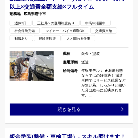
週
遇！
以上×交通費全額支給×フルタイム
装
休
東
広島県
府中市
（整
週休2日
正社員への登用制度あり
中高年活躍中
２
広
社会保険完備
マイカー・バイク通勤OK
交通費支給
備・
日！
島
制服あり
経験者歓迎
人と関わる仕事
車
派
市
職種
鈑金・塗装
検
遣
雇用形態
派遣
の
工
年収モデル： ★派遣形態
給与備考
な
ならではの好待遇！ 派遣
形態ではサービス残業など
場）-
が無い為、しっかりと働い
ら
た分は給与に反映されま
完
す。...
で
全
鈑
続きを見る
は
週
金
の
休
塗
好
鈑金塗装(整備・車検工場）- スキル磨けます！