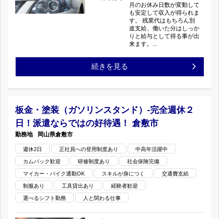
月のお休み日数が変動して
カ
検
も安定して収入が得られま
す。 残業代はもちろん別
ー
途支給、働いた分はしっか
工
りと給与として得る事が出
来ます。...
の
場）-
作
板
続きを見る
若
成
金・
手
(エ
塗
人
板金・塗装（ガソリンスタンド）-完全週休２
日！派遣ならではの好待遇！ 倉敷市
ア
装
材
岡山県
倉敷市
ロ
（ガ
大
週休2日
正社員への登用制度あり
中高年活躍中
カムバック歓迎
研修制度あり
社会保険完備
取
ソ
歓
マイカー・バイク通勤OK
スキルが身につく
交通費支給
り
リ
迎！
制服あり
工具貸出あり
経験者歓迎
選べるシフト勤務
人と関わる仕事
付
ン
鈑