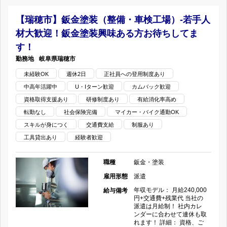
工
の
登
【瑞穂市】鈑金塗装（整備・車検工場）-若手人
場)
材大歓迎！鈑金塗装興味ある方お待ちしてま
用
す！
福
あ
岐阜県
瑞穂市
岡
未経験OK
週休2日
正社員への登用制度あり
り】
中高年活躍中
U・Iターン歓迎
カムバック歓迎
市-
鈑
資格取得支援あり
研修制度あり
有給消化率高め
転勤なし
社会保険完備
残
マイカー・バイク通勤OK
金
スキルが身につく
交通費支給
制服あり
業
塗
工具貸出あり
経験者歓迎
少
装
職種
鈑金・塗装
な
(中
雇用形態
派遣
年収モデル： 月給240,000
給与備考
め！
古
円+交通費+残業代 当社の
派遣は月給制！ 社内カレ
の
ンダーに合わせて連休も取
車
れます！ 詳細： 資格、ご