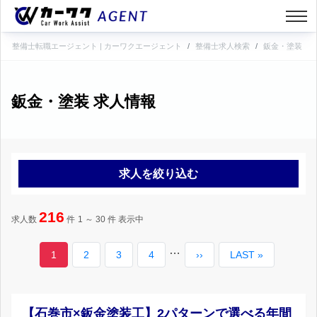
整備士転職エージェント | カーワクエージェント
整備士求人検索
鈑金・塗装
鈑金・塗装 求人情報
求人を絞り込む
216
求人数
件
1 ～ 30
件 表示中
ペ
…
カ
1
ペ
2
ペ
3
ペ
4
次
››
最
LAST »
ー
ジ
レ
ー
ー
ー
ペ
終
送
り
ン
ジ
ジ
ジ
ー
ペ
【石巻市×鈑金塗装工】2パターンで選べる年間