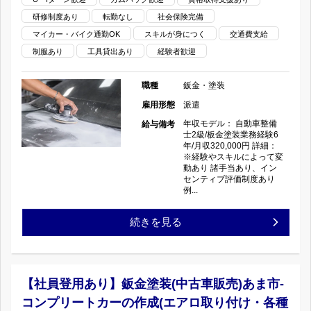
備
修
入/
研修制度あり
転勤なし
社会保険完備
み/
士】
あ
マイカー・バイク通勤OK
スキルが身につく
交通費支給
交
週
制服あり
工具貸出あり
経験者歓迎
国
り/
通
休
産
職種
鈑金・塗装
社
費
2
雇用形態
派遣
デ
員
支
年収モデル： 自動車整備
給与備考
日/
士2級/板金塗装業務経験6
ィ
旅
年/月収320,000円 詳細：
給/
※経験やスキルによって変
高
動あり 諸手当あり、イン
ー
行
日
センティブ評価制度あり
収
例...
ラ
の
祝
入
実
続きを見る
ー/
休
の
務
年
み/
経
間
【社員登用あり】鈑金塗装(中古車販売)あま市-
週
コンプリートカーの作成(エアロ取り付け・各種
験
休