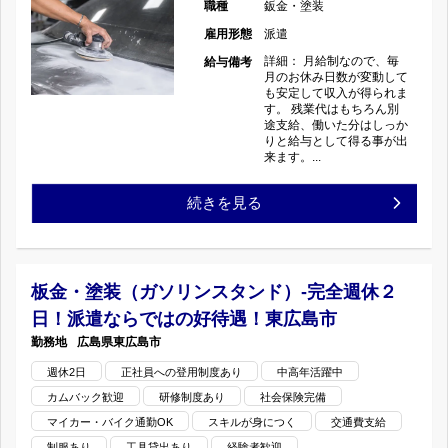
け・
ス
職種
鈑金・塗装
金
雇用形態
派遣
各
タ
塗
詳細： 月給制なので、毎
給与備考
月のお休み日数が変動して
種
ン
装
も安定して収入が得られま
す。 残業代はもちろん別
加
途支給、働いた分はしっか
ド）-
興
りと給与として得る事が出
来ます。...
工)
完
味
板
続きを見る
の
全
あ
金・
週
る
塗
休
板金・塗装（ガソリンスタンド）-完全週休２
方
日！派遣ならではの好待遇！東広島市
装
２
お
広島県
東広島市
（ガ
日！
待
週休2日
正社員への登用制度あり
中高年活躍中
カムバック歓迎
研修制度あり
社会保険完備
ソ
派
ち
マイカー・バイク通勤OK
スキルが身につく
交通費支給
リ
遣
制服あり
工具貸出あり
経験者歓迎