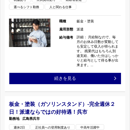
し
選べるシフト勤務
人と関わる仕事
ン
な
て
ス
職種
鈑金・塗装
ら
ま
雇用形態
派遣
タ
で
す！
詳細： 月給制なので、毎
給与備考
月のお休み日数が変動して
ン
は
も安定して収入が得られま
の
す。 残業代はもちろん別
途支給、働いた分はしっか
ド）-
の
りと給与として得る事が出
来ます。...
完
好
板
続きを見る
全
待
金・
週
遇！
塗
休
板金・塗装（ガソリンスタンド）-完全週休２
岡
日！派遣ならではの好待遇！呉市
装
２
山
広島県
呉市
（ガ
日！
市
週休2日
正社員への登用制度あり
中高年活躍中