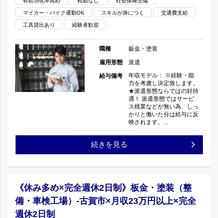
月
有給消化率高め
転勤なし
社会保険完備
金・
マイカー・バイク通勤OK
スキルが身につく
交通費支給
収
工具貸出あり
経験者歓迎
塗
24
装
職種
鈑金・塗装
万
雇用形態
派遣
（整
年収モデル： ※経験・能
給与備考
円
力を考慮し決定致します。
備・
★派遣形態ならではの好待
以
遇！ 派遣形態ではサービ
ス残業などが無い為、しっ
車
かりと働いた分は給与に反
上
映されます。...
検
×
【年
続きを見る
工
完
齢
場）-
全
不
大
《休み多め×完全週休2日制》板金・塗装（整
週
備・車検工場）-古賀市×月収23万円以上×完全
問】
牟
週休2日制
休