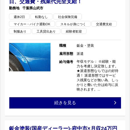
日、交通費・残業代完全支給！
装
２
敷
千葉県
山武市
（ガ
日！
市
週休2日
転勤なし
社会保険完備
マイカー・バイク通勤OK
スキルが身につく
交通費支給
ソ
派
の
制服あり
工具貸出あり
経験者歓迎
リ
遣
職種
鈑金・塗装
ン
な
雇用形態
派遣
ス
ら
年収モデル： ※経験・能
給与備考
力を考慮し決定致します。
★派遣形態ならではの好待
タ
で
遇！ 派遣形態ではサービ
ス残業などが無い為、しっ
ン
は
かりと働いた分は給与に反
映されます。...
ド）-
の
鈑
続きを見る
完
好
金・
全
待
塗
鈑金塗装(国産ディーラー)-府中市×月収24万円