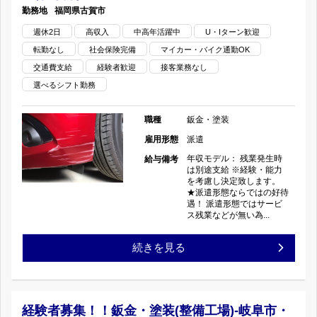
鈑
田
福岡県
古賀市
2
週休2日
高収入
中高年活躍中
U・Iターン歓迎
金・
市
転勤なし
社会保険完備
マイカー・バイク通勤OK
日
塗
×
交通費支給
経験者歓迎
接客業務なし
制
選べるシフト勤務
装
月
の
(国
職種
鈑金・塗装
収
雇用形態
派遣
産
24
年収モデル： 残業発生時
給与備考
は別途支給 ※経験・能力
デ
万
を考慮し決定致します。
★派遣形態ならではの好待
ィ
遇！ 派遣形態ではサービ
円
ス残業などが無い為...
ー
以
《休
続きを見る
ラ
上
み
ー)-
×
多
経験者募集！！鈑金・塗装(整備工場)-岐阜市・