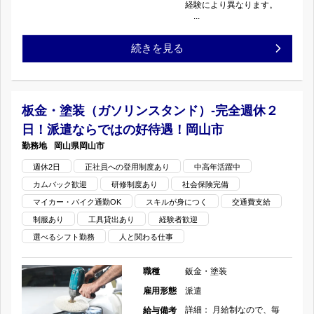
経験により異なります。
販
...
売)
【瑞
続きを見る
あ
穂
ま
市】
板金・塗装（ガソリンスタンド）-完全週休２
市-
日！派遣ならではの好待遇！岡山市
鈑
岡山県
岡山市
コ
金
週休2日
正社員への登用制度あり
中高年活躍中
ン
カムバック歓迎
研修制度あり
社会保険完備
塗
マイカー・バイク通勤OK
スキルが身につく
交通費支給
プ
装
制服あり
工具貸出あり
経験者歓迎
選べるシフト勤務
人と関わる仕事
リ
（整
ー
備・
職種
鈑金・塗装
雇用形態
派遣
ト
車
詳細： 月給制なので、毎
給与備考