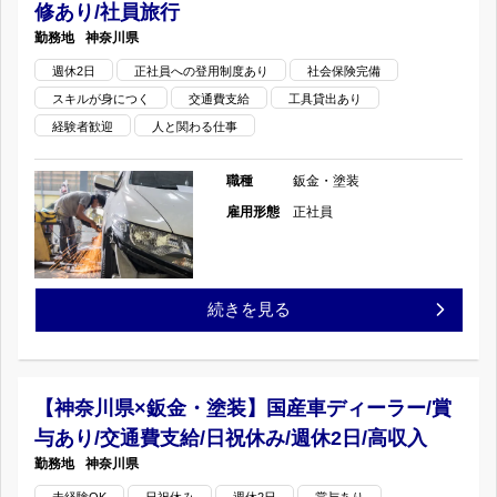
修あり/社員旅行
鈑
神奈川県
週休2日
正社員への登用制度あり
社会保険完備
金
スキルが身につく
交通費支給
工具貸出あり
塗
経験者歓迎
人と関わる仕事
装
職種
鈑金・塗装
工】
雇用形態
正社員
2
パ
【神
続きを見る
タ
奈
ー
川
【神奈川県×鈑金・塗装】国産車ディーラー/賞
ン
与あり/交通費支給/日祝休み/週休2日/高収入
県
神奈川県
で
×