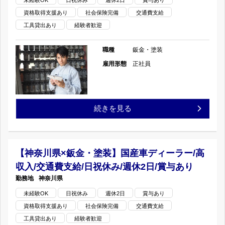
未経験OK
日祝休み
週休2日
賞与あり
選
資格取得支援あり
社会保険完備
交通費支給
鈑
工具貸出あり
経験者歓迎
べ
金・
る
職種
鈑金・塗装
塗
雇用形態
正社員
年
装】
間
国
【神
続きを見る
休
産
奈
日/
車
川
研
【神奈川県×鈑金・塗装】国産車ディーラー/高
デ
収入/交通費支給/日祝休み/週休2日/賞与あり
県
修
ィ
神奈川県
×
制
未経験OK
日祝休み
週休2日
賞与あり
ー
資格取得支援あり
社会保険完備
交通費支給
鈑
度
ラ
工具貸出あり
経験者歓迎