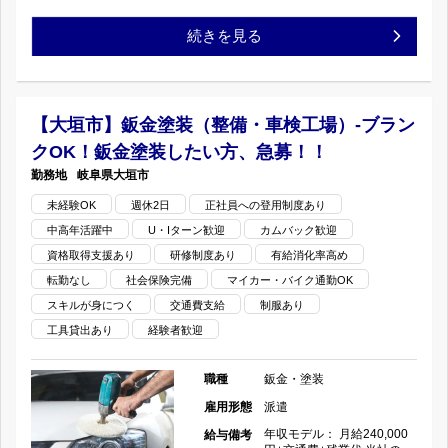
車
ッ
経
続きを見る
検
ド
験
工
専
者
【大垣市】鈑金塗装（整備・車検工場）-ブラン
場）-
門！
クOK！鈑金塗装したい方、急募！！
求
岐阜県
大垣市
加
完
む！
未経験OK
週休2日
正社員への登用制度あり
古
全
中高年活躍中
U・Iターン歓迎
カムバック歓迎
鈑
市
資格取得支援あり
研修制度あり
有給消化率高め
週
金・
転勤なし
社会保険完備
マイカー・バイク通勤OK
コ
休
スキルが身につく
交通費支給
制服あり
塗
工具貸出あり
経験者歓迎
ン
2
装
パ
日
職種
鈑金・塗装
(国
雇用形態
派遣
ク
制！
産
年収モデル： 月給240,000
給与備考