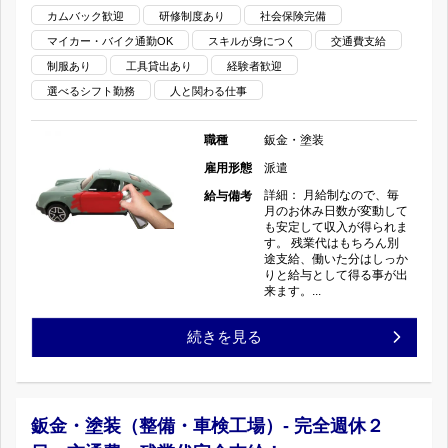
カムバック歓迎
研修制度あり
社会保険完備
ソ
派
の
マイカー・バイク通勤OK
スキルが身につく
交通費支給
リ
遣
制服あり
工具貸出あり
経験者歓迎
選べるシフト勤務
人と関わる仕事
ン
な
ス
職種
鈑金・塗装
ら
雇用形態
派遣
タ
で
詳細： 月給制なので、毎
給与備考
月のお休み日数が変動して
ン
は
も安定して収入が得られま
す。 残業代はもちろん別
途支給、働いた分はしっか
ド）-
の
りと給与として得る事が出
来ます。...
完
好
板
続きを見る
全
待
金・
週
遇！
塗
休
鈑金・塗装（整備・車検工場）- 完全週休２
倉