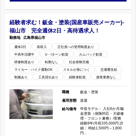
務
車
を
経
検
経験者求む！鈑金・塗装(国産車販売メーカー)-
活
福山市 完全週休2日・高待遇求人！
験
工
か
広島県
福山市
必
場）-
し
週休2日
高収入
正社員への登用制度あり
中高年活躍中
U・Iターン歓迎
カムバック歓迎
須
高
ま
研修制度あり
転勤なし
社会保険完備
鈑
砂
マイカー・バイク通勤OK
スキルが身につく
交通費支給
せ
制服あり
工具貸出あり
経験者歓迎
接客業務なし
金・
市
ん
塗
職種
鈑金・塗装
ハ
か？
雇用形態
派遣
装
イ
の
年収モデル： 入社6か月/鈑
給与備考
金塗装（保険対応・大破修
（整
ブ
理・フロント兼務）/実務
経験8年/月収335,000円 詳
細： 時給1,500円～1,800
備・
リ
円...