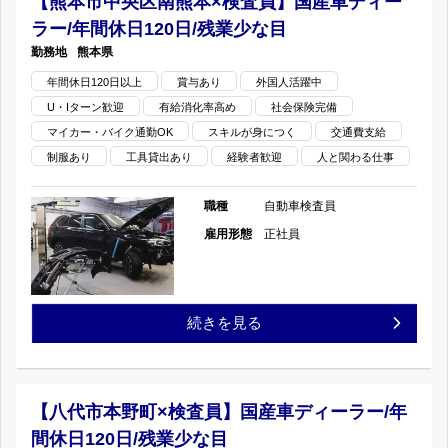
【熊本市中央区南熊本×検査員】国産車ディー
残
デ
ラー/年間休日120日/残業少な目
×
業
熊本県
ィ
検
年間休日120日以上
賞与あり
外国人活躍中
少
ー
U・Iターン歓迎
有給消化率高め
社会保険完備
査
な
マイカー・バイク通勤OK
スキルが身につく
交通費支給
ラ
員】
制服あり
工具貸出あり
経験者歓迎
人と関わる仕事
目
ー/
国
職種
自動車検査員
の
年
産
雇用形態
正社員
間
車
休
デ
【熊
続きを見る
日
ィ
本
120
ー
市
【八代市本野町×検査員】国産車ディーラー/年
日/
ラ
間休日120日/残業少な目
中