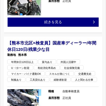
員】
雇用形態
正社員
な
ー/
国
目
年
産
【熊
続きを見る
の
間
車
本
休
デ
市
【熊本市北区×検査員】国産車ディーラー/年間
日
ィ
休日120日/残業少な目
中
120
熊本県
ー
央
年間休日120日以上
賞与あり
外国人活躍中
日/
ラ
U・Iターン歓迎
有給消化率高め
社会保険完備
区
残
マイカー・バイク通勤OK
スキルが身につく
交通費支給
ー/
八
制服あり
工具貸出あり
経験者歓迎
人と関わる仕事
業
年
王
職種
自動車検査員
少
間
寺
雇用形態
正社員
な
休