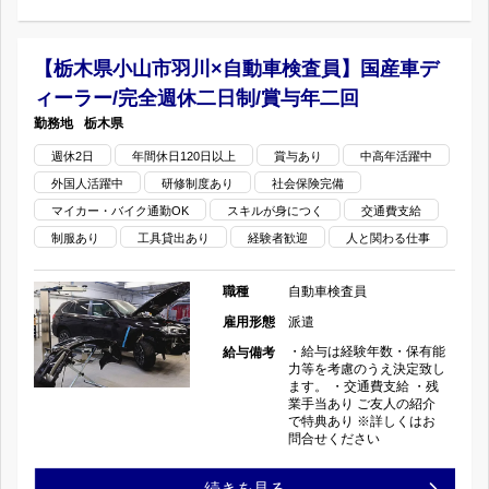
木
国
二
県
産
【栃木県小山市羽川×自動車検査員】国産車デ
日
ィーラー/完全週休二日制/賞与年二回
鹿
車
制/
栃木県
沼
デ
週休2日
年間休日120日以上
賞
賞与あり
中高年活躍中
外国人活躍中
研修制度あり
社会保険完備
市
ィ
与
マイカー・バイク通勤OK
スキルが身につく
交通費支給
×
ー
制服あり
工具貸出あり
経験者歓迎
人と関わる仕事
年
自
ラ
二
職種
自動車検査員
動
雇用形態
派遣
ー/
回
・給与は経験年数・保有能
給与備考
車
完
力等を考慮のうえ決定致し
の
ます。 ・交通費支給 ・残
業手当あり ご友人の紹介
検
全
で特典あり ※詳しくはお
問合せください
査
週
【栃
続きを見る