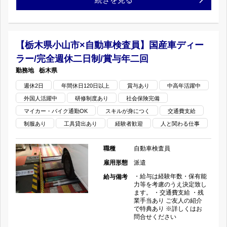
員】
休
木
国
二
県
産
【栃木県小山市×自動車検査員】国産車ディー
日
ラー/完全週休二日制/賞与年二回
小
車
制/
栃木県
山
デ
週休2日
年間休日120日以上
賞
賞与あり
中高年活躍中
外国人活躍中
研修制度あり
社会保険完備
市
ィ
与
マイカー・バイク通勤OK
スキルが身につく
交通費支給
羽
ー
制服あり
工具貸出あり
経験者歓迎
人と関わる仕事
年
川
ラ
二
職種
自動車検査員
×
雇用形態
派遣
ー/
回
・給与は経験年数・保有能
給与備考
自
完
力等を考慮のうえ決定致し
の
ます。 ・交通費支給 ・残
業手当あり ご友人の紹介
動
全
で特典あり ※詳しくはお
問合せください
車
週