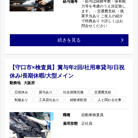
・給与は経験年数・保有能
給与備考
車
完
力等を考慮のうえ決定致し
二
ます。 ・交通費支給 ・残
業手当あり ご友人の紹介
検
全
回
で特典あり ※詳しくはお
問合せください
査
週
の
【小
続きを見る
員】
休
山
国
二
市
産
【守口市×検査員】賞与年2回/社用車貸与/日祝
日
休み/長期休暇/大型メイン
粟
車
制/
大阪府
宮
デ
日祝休み
賞与あり
賞
社会保険完備
交通費支給
制服あり
工具貸出あり
経験者歓迎
人と関わる仕事
×
ィ
与
自
職種
自動車検査員
ー
年
雇用形態
正社員
動
ラ
二