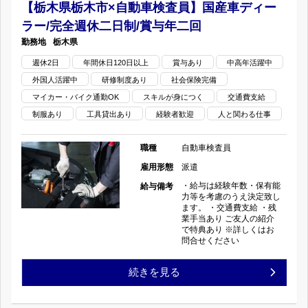
県
国
【栃木県栃木市×自動車検査員】国産車ディー
二
ラー/完全週休二日制/賞与年二回
塩
産
日
栃木県
谷
車
週休2日
年間休日120日以上
制/
賞与あり
中高年活躍中
外国人活躍中
研修制度あり
社会保険完備
郡
デ
賞
マイカー・バイク通勤OK
スキルが身につく
交通費支給
×
ィ
制服あり
工具貸出あり
経験者歓迎
人と関わる仕事
与
自
ー
年
職種
自動車検査員
動
雇用形態
派遣
ラ
二
・給与は経験年数・保有能
給与備考
車
ー/
力等を考慮のうえ決定致し
回
ます。 ・交通費支給 ・残
業手当あり ご友人の紹介
検
完
の
で特典あり ※詳しくはお
問合せください
査
全
【栃
続きを見る
員】
週
木
国
休