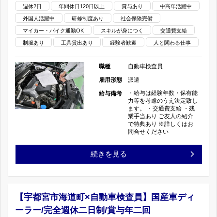
ゆ
与
週休2日
年間休日120日以上
賞与あり
中高年活躍中
外国人活躍中
研修制度あり
社会保険完備
い
年
マイカー・バイク通勤OK
スキルが身につく
交通費支給
の
2
制服あり
工具貸出あり
経験者歓迎
人と関わる仕事
杜
回/
職種
自動車検査員
×
雇用形態
派遣
長
・給与は経験年数・保有能
給与備考
自
期
力等を考慮のうえ決定致し
ます。 ・交通費支給 ・残
業手当あり ご友人の紹介
動
休
で特典あり ※詳しくはお
問合せください
車
暇
【栃
続きを見る
検
あ
木
査
り
県
員】
【宇都宮市海道町×自動車検査員】国産車ディ
の
ーラー/完全週休二日制/賞与年二回
宇
国