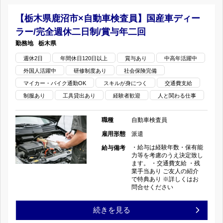
県
産
【栃木県鹿沼市×自動車検査員】国産車ディー
二
ラー/完全週休二日制/賞与年二回
栃
車
日
栃木県
木
デ
週休2日
年間休日120日以上
制/
賞与あり
中高年活躍中
外国人活躍中
研修制度あり
社会保険完備
市
ィ
賞
マイカー・バイク通勤OK
スキルが身につく
交通費支給
×
ー
制服あり
工具貸出あり
経験者歓迎
人と関わる仕事
与
自
ラ
年
職種
自動車検査員
動
雇用形態
派遣
ー/
二
・給与は経験年数・保有能
給与備考
車
完
力等を考慮のうえ決定致し
回
ます。 ・交通費支給 ・残
業手当あり ご友人の紹介
検
全
の
で特典あり ※詳しくはお
問合せください
査
週
【栃
続きを見る
員】
休