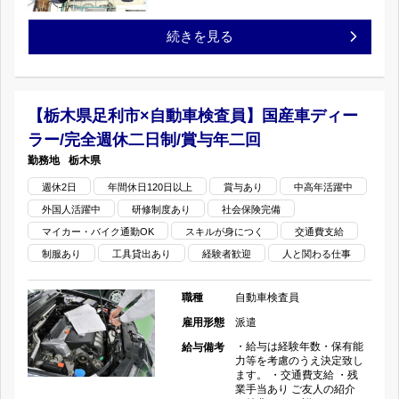
車
ー/
回
【守
続きを見る
検
完
の
口
査
全
市
員】
週
【栃木県足利市×自動車検査員】国産車ディー
ラー/完全週休二日制/賞与年二回
×
国
休
栃木県
検
産
二
週休2日
年間休日120日以上
賞与あり
中高年活躍中
外国人活躍中
研修制度あり
社会保険完備
査
車
日
マイカー・バイク通勤OK
スキルが身につく
交通費支給
員】
デ
制/
制服あり
工具貸出あり
経験者歓迎
人と関わる仕事
賞
ィ
賞
職種
自動車検査員
与
ー
雇用形態
派遣
与
・給与は経験年数・保有能
給与備考
年
ラ
力等を考慮のうえ決定致し
年
ます。 ・交通費支給 ・残
業手当あり ご友人の紹介
2
ー/
二