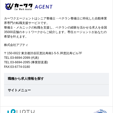
残
ィ
業
ー
カーワクエージェントはシニア整備士・ベテラン整備士に特化した自動車業
少
ラ
界専門の転職支援サービスです。
整備士・メカニックの転職を支援し、ベテランの経験を活かせる求人を全国
な
35000店舗のネットワークからご紹介します。専任エージェントがあなたの
ー/
希望を叶えます。
目
年
株式会社アプティ
の
間
〒150-0022 東京都渋谷区恵比寿南1-5-5 JR恵比寿ビル7F
TEL:03-6694-2099 (代表)
TEL:03-6694-2095 (事業部直通)
休
FAX:03-6774-0180
日
職種から求人情報を探す
120
サイトメニュー
日/
残