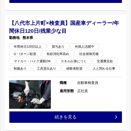
完
ィ
本
全
ー
市
【八代市上片町×検査員】国産車ディーラー/年
週
ラ
間休日120日/残業少な目
西
休
熊本県
ー/
区
年間休日120日以上
賞与あり
外国人活躍中
二
年
U・Iターン歓迎
有給消化率高め
社会保険完備
×
日
マイカー・バイク通勤OK
スキルが身につく
交通費支給
間
検
制服あり
工具貸出あり
経験者歓迎
人と関わる仕事
制/
休
査
職種
自動車検査員
賞
日
員】
雇用形態
正社員
与
120
国
年
日/
産
【八
続きを見る
二
残
車
代