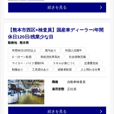
検
期
回
【宇
続きを見る
査
休
の
土
員】
暇/
市
【熊本市西区×検査員】国産車ディーラー/年間
国
休日120日/残業少な目
大
×
熊本県
産
型
検
年間休日120日以上
賞与あり
外国人活躍中
車
メ
U・Iターン歓迎
有給消化率高め
社会保険完備
査
マイカー・バイク通勤OK
スキルが身につく
交通費支給
デ
イ
員】
制服あり
工具貸出あり
経験者歓迎
人と関わる仕事
ィ
ン
国
職種
自動車検査員
ー
の
産
雇用形態
正社員
ラ
車
ー/
デ
【熊
続きを見る