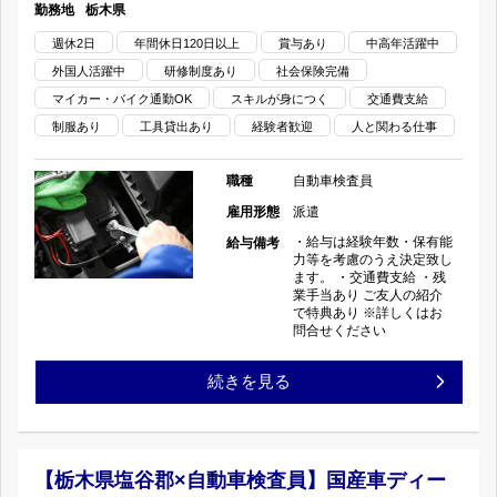
栃木県
都
産
週休2日
年間休日120日以上
賞与あり
中高年活躍中
外国人活躍中
研修制度あり
社会保険完備
宮
車
マイカー・バイク通勤OK
スキルが身につく
交通費支給
市
デ
制服あり
工具貸出あり
経験者歓迎
人と関わる仕事
×
ィ
職種
自動車検査員
自
雇用形態
派遣
ー
・給与は経験年数・保有能
給与備考
動
ラ
力等を考慮のうえ決定致し
ます。 ・交通費支給 ・残
業手当あり ご友人の紹介
車
ー/
で特典あり ※詳しくはお
問合せください
検
完
【宇
続きを見る
査
全
都
員】
週
宮
国
【栃木県塩谷郡×自動車検査員】国産車ディー
休