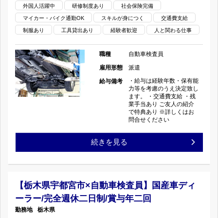
外国人活躍中
研修制度あり
社会保険完備
査
マイカー・バイク通勤OK
スキルが身につく
交通費支給
員】
制服あり
工具貸出あり
経験者歓迎
人と関わる仕事
国
職種
自動車検査員
産
雇用形態
派遣
・給与は経験年数・保有能
給与備考
車
力等を考慮のうえ決定致し
ます。 ・交通費支給 ・残
業手当あり ご友人の紹介
デ
で特典あり ※詳しくはお
問合せください
ィ
【宇
続きを見る
ー
都
ラ
宮
ー/
【栃木県宇都宮市×自動車検査員】国産車ディ
ーラー/完全週休二日制/賞与年二回
市
賞
栃木県