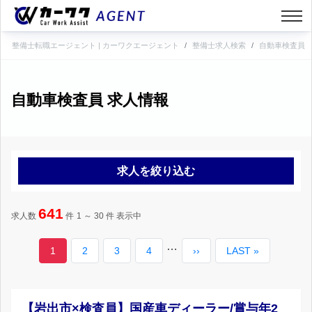
整備士転職エージェント | カーワクエージェント
整備士求人検索
自動車検査員
自動車検査員 求人情報
求人を絞り込む
641
求人数
件
1 ～ 30
件 表示中
ペ
…
カ
1
ペ
2
ペ
3
ペ
4
次
››
最
LAST »
ー
ジ
レ
ー
ー
ー
ペ
終
送
り
ン
ジ
ジ
ジ
ー
ペ
【岩出市×検査員】国産車ディーラー/賞与年2