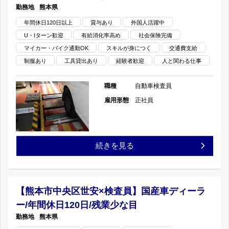
残
熊本県
ー/
央
年間休日120日以上
賞与あり
外国人活躍中
業
年
U・Iターン歓迎
有給消化率高め
社会保険完備
区
少
マイカー・バイク通勤OK
スキルが身につく
交通費支給
間
南
制服あり
工具貸出あり
経験者歓迎
人と関わる仕事
な
休
熊
職種
自動車検査員
目
日
本
雇用形態
正社員
の
120
×
日/
検
【八
続きを見る
残
査
代
業
員】
市
【熊本市中央区世安×検査員】国産車ディーラ
少
国
ー/年間休日120日/残業少な目
本
な
熊本県
産
野