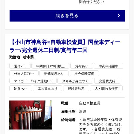
問合せください
査
完
【栃
続きを見る
員】
全
木
国
週
県
産
【小山市神鳥谷×自動車検査員】国産車ディー
休
ラー/完全週休二日制/賞与年二回
小
車
二
栃木県
山
デ
週休2日
年間休日120日以上
日
賞与あり
中高年活躍中
外国人活躍中
研修制度あり
社会保険完備
市
ィ
制/
マイカー・バイク通勤OK
スキルが身につく
交通費支給
粟
ー
制服あり
工具貸出あり
経験者歓迎
人と関わる仕事
賞
宮
ラ
与
職種
自動車検査員
×
雇用形態
派遣
ー/
年
・給与は経験年数・保有能
給与備考
自
完
力等を考慮のうえ決定致し
二
ます。 ・交通費支給 ・残
業手当あり ご友人の紹介