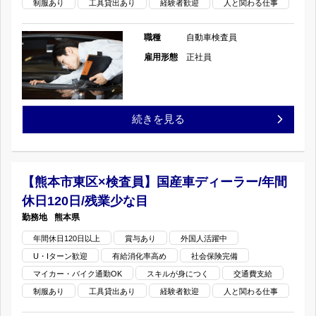
制服あり
工具貸出あり
経験者歓迎
人と関わる仕事
な
ー
水
職種
自動車検査員
目
ラ
×
雇用形態
正社員
の
ー/
検
年
査
【熊
続きを見る
間
員】
本
休
国
市
【熊本市東区×検査員】国産車ディーラー/年間
日
産
休日120日/残業少な目
中
120
熊本県
車
央
年間休日120日以上
賞与あり
外国人活躍中
日/
デ
U・Iターン歓迎
有給消化率高め
社会保険完備
区
残
マイカー・バイク通勤OK
スキルが身につく
交通費支給
ィ
大
制服あり
工具貸出あり
経験者歓迎
人と関わる仕事
業
ー