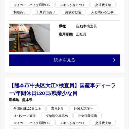
日/
マイカー・バイク通勤OK
スキルが身につく
交通費支給
ラ
世
制服あり
工具貸出あり
経験者歓迎
人と関わる仕事
残
ー/
安
職種
自動車検査員
業
年
×
雇用形態
正社員
少
間
検
な
休
査
【熊
続きを見る
目
日
員】
本
の
120
国
市
【熊本市中央区大江×検査員】国産車ディーラ
日/
産
ー/年間休日120日/残業少な目
中
残
熊本県
車
央
年間休日120日以上
賞与あり
外国人活躍中
業
デ
U・Iターン歓迎
有給消化率高め
社会保険完備
区
少
マイカー・バイク通勤OK
スキルが身につく
交通費支給
ィ
出