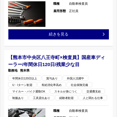
江
職種
自動車検査員
少
ラ
×
雇用形態
正社員
な
ー/
検
目
年
査
【熊
続きを見る
の
間
員】
本
休
国
市
【熊本市中央区八王寺町×検査員】国産車ディ
日
産
ーラー/年間休日120日/残業少な目
東
120
熊本県
車
区
年間休日120日以上
賞与あり
外国人活躍中
日/
デ
U・Iターン歓迎
有給消化率高め
社会保険完備
×
残
マイカー・バイク通勤OK
スキルが身につく
交通費支給
ィ
検
制服あり
工具貸出あり
経験者歓迎
人と関わる仕事
業
ー
査
職種
自動車検査員
少
ラ