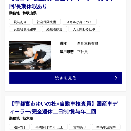
ト
ジ
ー
回/長期休暇あり
和歌山県
ペ
ジ
賞与あり
社会保険完備
スキルが身につく
ー
女性社員活躍中
経験者歓迎
人と関わる仕事
ジ
職種
自動車検査員
雇用形態
正社員
【岩
続きを見る
出
市
【宇都宮市ゆいの杜×自動車検査員】国産車デ
ィーラー/完全週休二日制/賞与年二回
×
栃木県
検
週休2日
年間休日120日以上
賞与あり
中高年活躍中