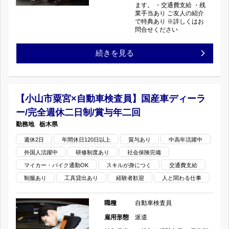
の
ます。 ・交通費支給 ・残
業手当あり ご友人の紹介
検
ー/
で特典あり ※詳しくはお
問合せください
査
完
【栃
続きを見る
員】
全
木
国
週
県
産
【小山市粟宮×自動車検査員】国産車ディーラ
休
ー/完全週休二日制/賞与年二回
佐
車
二
栃木県
野
デ
週休2日
年間休日120日以上
日
賞与あり
中高年活躍中
外国人活躍中
研修制度あり
社会保険完備
市
ィ
制/
マイカー・バイク通勤OK
スキルが身につく
交通費支給
×
ー
制服あり
工具貸出あり
経験者歓迎
人と関わる仕事
賞
自
ラ
与
職種
自動車検査員
動
雇用形態
派遣
ー/
年