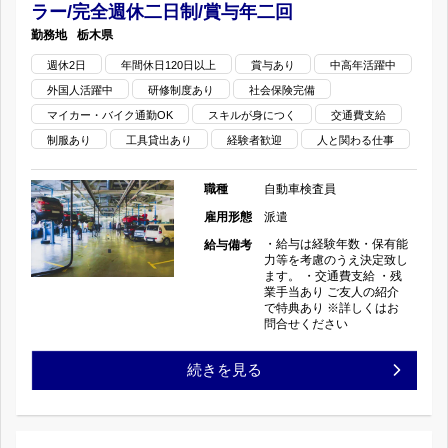
ラー/完全週休二日制/賞与年二回
市
産
二
栃木県
海
車
週休2日
年間休日120日以上
日
賞与あり
中高年活躍中
外国人活躍中
研修制度あり
社会保険完備
道
デ
制/
マイカー・バイク通勤OK
スキルが身につく
交通費支給
町
ィ
制服あり
工具貸出あり
経験者歓迎
人と関わる仕事
賞
×
ー
与
職種
自動車検査員
自
雇用形態
派遣
ラ
年
・給与は経験年数・保有能
給与備考
動
ー/
力等を考慮のうえ決定致し
二
ます。 ・交通費支給 ・残
業手当あり ご友人の紹介
車
完
回
で特典あり ※詳しくはお
問合せください
検
全
の
【栃
続きを見る
査
週
木
員】
休