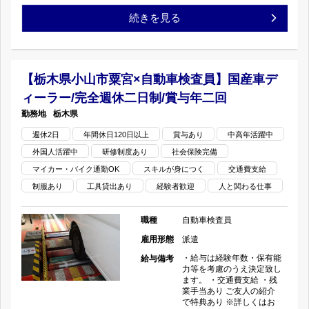
【栃
続きを見る
検
休
木
査
二
県
員】
【栃木県小山市粟宮×自動車検査員】国産車デ
日
ィーラー/完全週休二日制/賞与年二回
小
国
制/
栃木県
山
産
週休2日
年間休日120日以上
賞
賞与あり
中高年活躍中
外国人活躍中
研修制度あり
社会保険完備
市
車
与
マイカー・バイク通勤OK
スキルが身につく
交通費支給
×
デ
制服あり
工具貸出あり
経験者歓迎
人と関わる仕事
年
自
ィ
二
職種
自動車検査員
動
雇用形態
派遣
ー
回
・給与は経験年数・保有能
給与備考
車
ラ
力等を考慮のうえ決定致し
の
ます。 ・交通費支給 ・残
業手当あり ご友人の紹介
検
ー/
で特典あり ※詳しくはお