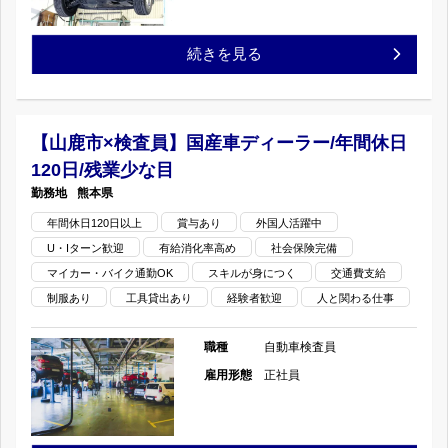
町
目
日
×
【熊
続きを見る
の
120
検
本
日/
査
市
【山鹿市×検査員】国産車ディーラー/年間休日
残
員】
120日/残業少な目
北
業
熊本県
国
区
年間休日120日以上
賞与あり
外国人活躍中
少
産
U・Iターン歓迎
有給消化率高め
社会保険完備
×
な
マイカー・バイク通勤OK
スキルが身につく
交通費支給
車
検
制服あり
工具貸出あり
経験者歓迎
人と関わる仕事
目
デ
査
職種
自動車検査員
の
ィ
員】
雇用形態
正社員
ー
国
ラ