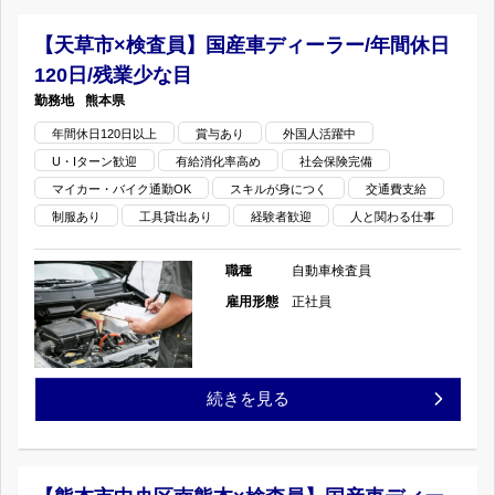
回
業
デ
市
【天草市×検査員】国産車ディーラー/年間休日
の
少
ィ
120日/残業少な目
上
な
熊本県
ー
片
年間休日120日以上
賞与あり
外国人活躍中
目
ラ
U・Iターン歓迎
有給消化率高め
社会保険完備
町
の
マイカー・バイク通勤OK
スキルが身につく
交通費支給
ー/
×
制服あり
工具貸出あり
経験者歓迎
人と関わる仕事
年
検
職種
自動車検査員
間
査
雇用形態
正社員
休
員】
日
国
【天
続きを見る
120
産
草
日/
車
市