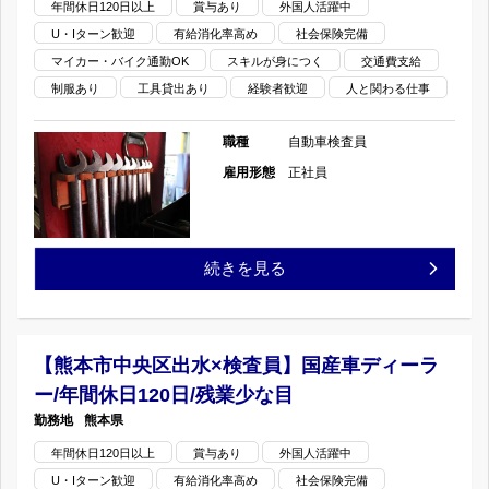
年間休日120日以上
賞与あり
外国人活躍中
目
車
U・Iターン歓迎
有給消化率高め
社会保険完備
町
の
マイカー・バイク通勤OK
スキルが身につく
交通費支給
デ
×
制服あり
工具貸出あり
経験者歓迎
人と関わる仕事
ィ
検
職種
自動車検査員
ー
査
雇用形態
正社員
ラ
員】
ー/
国
【熊
続きを見る
年
産
本
間
車
市
【熊本市中央区出水×検査員】国産車ディーラ
休
デ
ー/年間休日120日/残業少な目
中
日
熊本県
ィ
央
年間休日120日以上
賞与あり
外国人活躍中
120
ー
U・Iターン歓迎
有給消化率高め
社会保険完備
区