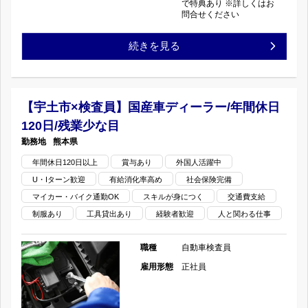
で特典あり ※詳しくはお
問合せください
回/
完
回
【栃
続きを見る
社
全
の
木
用
週
県
車
休
【宇土市×検査員】国産車ディーラー/年間休日
120日/残業少な目
足
貸
二
熊本県
利
与/
日
年間休日120日以上
賞与あり
外国人活躍中
U・Iターン歓迎
有給消化率高め
社会保険完備
市
日
制/
マイカー・バイク通勤OK
スキルが身につく
交通費支給
×
祝
賞
制服あり
工具貸出あり
経験者歓迎
人と関わる仕事
自
休
与
職種
自動車検査員
動
雇用形態
正社員
み/
年
車
長
二