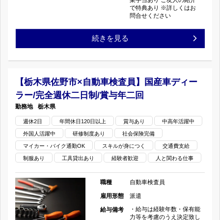
動
全
回
で特典あり ※詳しくはお
問合せください
車
週
の
【小
続きを見る
検
休
山
査
二
市
員】
【栃木県佐野市×自動車検査員】国産車ディー
日
ラー/完全週休二日制/賞与年二回
神
国
制/
栃木県
鳥
産
週休2日
年間休日120日以上
賞
賞与あり
中高年活躍中
外国人活躍中
研修制度あり
社会保険完備
谷
車
与
マイカー・バイク通勤OK
スキルが身につく
交通費支給
×
デ
制服あり
工具貸出あり
経験者歓迎
人と関わる仕事
年
自
ィ
二
職種
自動車検査員
動
雇用形態
派遣
ー
回
・給与は経験年数・保有能
給与備考
車
ラ
力等を考慮のうえ決定致し