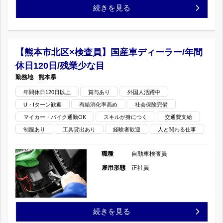
産
【山
続きを見る
ー/
車
鹿
年
デ
市
【熊本市北区×検査員】国産車ディーラー/年間
間
ィ
休日120日/残業少な目
×
休
熊本県
ー
検
年間休日120日以上
賞与あり
外国人活躍中
日
ラ
U・Iターン歓迎
有給消化率高め
社会保険完備
査
120
マイカー・バイク通勤OK
スキルが身につく
交通費支給
ー/
員】
制服あり
工具貸出あり
経験者歓迎
人と関わる仕事
日/
年
国
職種
自動車検査員
残
間
産
雇用形態
正社員
業
休
車
少
日
デ
【熊
続きを見る
な
120