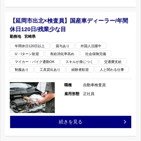
ィ
本
目
日/
ー
市
【延岡市出北×検査員】国産車ディーラー/年間
の
残
ラ
休日120日/残業少な目
北
業
宮崎県
ー/
区
年間休日120日以上
賞与あり
外国人活躍中
少
年
U・Iターン歓迎
有給消化率高め
社会保険完備
×
な
マイカー・バイク通勤OK
スキルが身につく
交通費支給
間
検
制服あり
工具貸出あり
経験者歓迎
人と関わる仕事
目
休
査
職種
自動車検査員
の
日
員】
雇用形態
正社員
120
国
日/
産
【延
続きを見る
残
車
岡
業