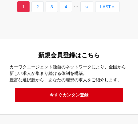
デ
ペ
…
市
カ
1
ペ
2
ペ
3
ペ
4
次
››
最
LAST »
ー
少
ィ
ジ
レ
ー
ー
ー
ペ
終
出
送
な
ー
り
ン
ジ
ジ
ジ
ー
ペ
北
目
ト
ジ
ー
ラ
×
ペ
ジ
の
ー/
新規会員登録はこちら
検
ー
年
カーワクエージェント独自のネットワークにより、全国から
査
ジ
新しい求人が集まり続ける体制を構築。
間
員】
豊富な選択肢から、あなたの理想の求人をご紹介します。
休
国
今すぐカンタン登録
日
産
120
車
日/
デ