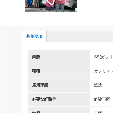
募集要項
(ア
ク
テ
業態
SS(ガソ
ィ
ブ
職種
ガソリン
な
タ
ブ)
雇用形態
派遣
必要な経験等
経験不問