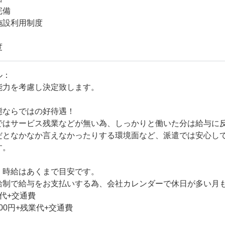
完備
施設利用制度
度
ル：
能力を考慮し決定致します。
態ならではの好待遇！
ではサービス残業などが無い為、しっかりと働いた分は給与に
だとなかなか言えなかったりする環境面など、派遣では安心し
す。
・時給はあくまで目安です。
給制で給与をお支払いする為、会社カレンダーで休日が多い月
代+交通費
000円+残業代+交通費